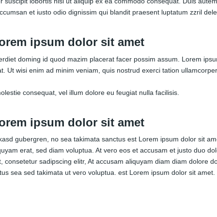
 suscipit lobortis nisl ut aliquip ex ea commodo consequat. Duis autem v
accumsan et iusto odio dignissim qui blandit praesent luptatum zzril deleni
orem ipsum dolor sit amet
perdiet doming id quod mazim placerat facer possim assum. Lorem ipsu
t. Ut wisi enim ad minim veniam, quis nostrud exerci tation ullamcorper
lestie consequat, vel illum dolore eu feugiat nulla facilisis.
orem ipsum dolor sit amet
 kasd gubergren, no sea takimata sanctus est Lorem ipsum dolor sit ame
uyam erat, sed diam voluptua. At vero eos et accusam et justo duo dol
, consetetur sadipscing elitr, At accusam aliquyam diam diam dolore d
tus sea sed takimata ut vero voluptua. est Lorem ipsum dolor sit amet.