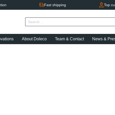
tion
Fast shipping
Top cu
ovations
About Doleco
Team & Contact
News & Pre