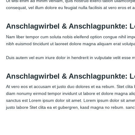
Ut wisi enim ad minim veniam, quis nostrud exerci tation ullamcorper
consequat, vel illum dolore eu feugiat nulla facilisis at vero eros et 
Anschlagwirbel & Anschlagpunkte: L
Nam liber tempor cum soluta nobis eleifend option congue nihil im
nibh euismod tincidunt ut laoreet dolore magna aliquam erat volutpa
Duis autem vel eum iriure dolor in hendrerit in vulputate velit esse mo
Anschlagwirbel & Anschlagpunkte: L
At vero eos et accusam et justo duo dolores et ea rebum. Stet clita
diam nonumy eirmod tempor invidunt ut labore et dolore magna aliq
sanctus est Lorem ipsum dolor sit amet. Lorem ipsum dolor sit amet
justo labore Stet clita ea et gubergren, kasd magna no rebum. sanc