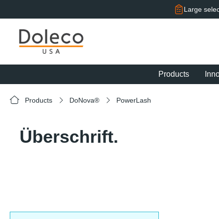
search
Skip to main navigation
Large selec
Products
Inn
Products
DoNova®
PowerLash
Überschrift.