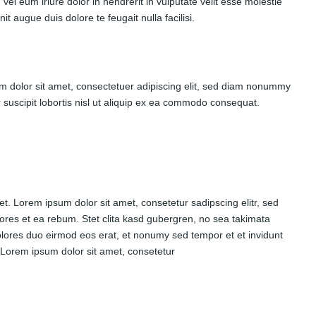
el eum iriure dolor in hendrerit in vulputate velit esse molestie
t augue duis dolore te feugait nulla facilisi.
m dolor sit amet, consectetuer adipiscing elit, sed diam nonummy
 suscipit lobortis nisl ut aliquip ex ea commodo consequat.
t. Lorem ipsum dolor sit amet, consetetur sadipscing elitr, sed
ores et ea rebum. Stet clita kasd gubergren, no sea takimata
olores duo eirmod eos erat, et nonumy sed tempor et et invidunt
 Lorem ipsum dolor sit amet, consetetur